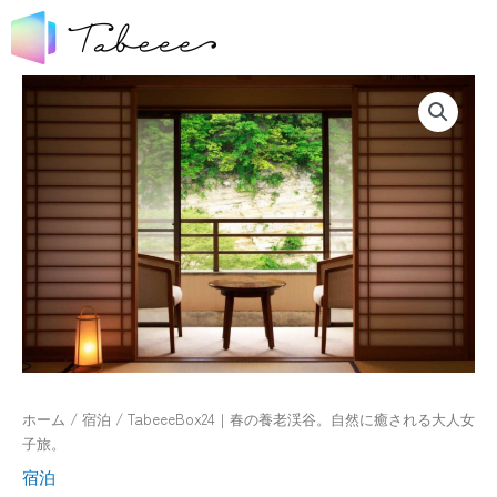
ホーム
/
宿泊
/ TabeeeBox24｜春の養老渓谷。自然に癒される大人女
子旅。
宿泊