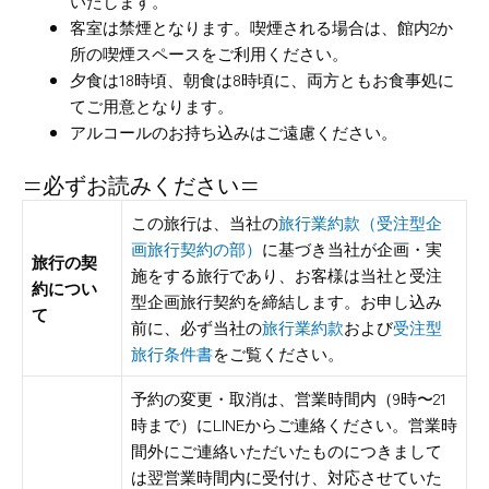
いたします。
客室は禁煙となります。喫煙される場合は、館内2か
所の喫煙スペースをご利用ください。
夕食は18時頃、朝食は8時頃に、両方ともお食事処に
てご用意となります。
アルコールのお持ち込みはご遠慮ください。
=必ずお読みください=
この旅行は、当社の
旅行業約款（受注型企
画旅行契約の部）
に基づき当社が企画・実
旅行の契
施をする旅行であり、お客様は当社と受注
約につい
型企画旅行契約を締結します。お申し込み
て
前に、必ず当社の
旅行業約款
および
受注型
旅行条件書
をご覧ください。
予約の変更・取消は、営業時間内（9時〜21
時まで）にLINEからご連絡ください。営業時
間外にご連絡いただいたものにつきまして
は翌営業時間内に受付け、対応させていた