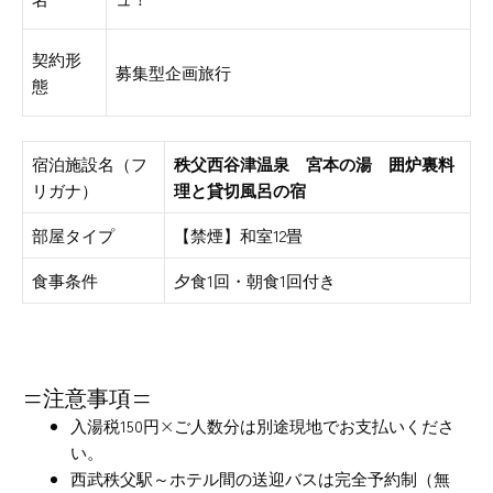
契約形
募集型企画旅行
態
宿泊施設名（フ
秩父西谷津温泉 宮本の湯 囲炉裏料
リガナ）
理と貸切風呂の宿
部屋タイプ
【禁煙】和室12畳
食事条件
夕食1回・朝食1回付き
=注意事項=
入湯税150円×ご人数分は別途現地でお支払いくださ
い。
西武秩父駅～ホテル間の送迎バスは完全予約制（無