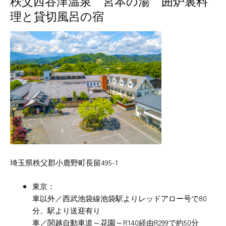
秩父西谷津温泉 宮本の湯 囲炉裏料
理と貸切風呂の宿
埼玉県秩父郡小鹿野町長留495-1
東京：
車以外／西武池袋線池袋駅よりレッドアロー号で80
分、駅より送迎有り
車／関越自動車道～花園～R140経由R299で約50分