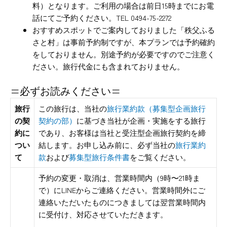
料）となります。ご利用の場合は前日15時までにお電
話にてご予約ください。TEL 0494-75-2272
おすすめスポットでご案内しておりました「秩父ふる
さと村」は事前予約制ですが、本プランでは予約確約
をしておりません。別途予約が必要ですのでご注意く
ださい。旅行代金にも含まれておりません。
=必ずお読みください=
旅行
この旅行は、当社の
旅行業約款（募集型企画旅行
の契
契約の部）
に基づき当社が企画・実施をする旅行
約に
であり、お客様は当社と受注型企画旅行契約を締
つい
結します。お申し込み前に、必ず当社の
旅行業約
て
款
および
募集型旅行条件書
をご覧ください。
予約の変更・取消は、営業時間内（9時〜21時ま
で）にLINEからご連絡ください。営業時間外にご
連絡いただいたものにつきましては翌営業時間内
に受付け、対応させていただきます。