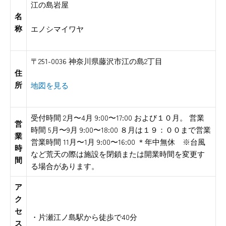
江の島岩屋
名
称
エノシマイワヤ
〒251-0036 神奈川県藤沢市江の島2丁目
住
所
地図を見る
受付時間 2月〜4月 9:00〜17:00 および１０月。 営業
営
時間 5月〜9月 9:00〜18:00 ８月は１９：００まで営業
業
営業時間 11月〜1月 9:00〜16:00 ＊年中無休 ※台風
時
など荒天の際は施設を閉鎖または開業時間を変更す
間
る場合があります。
ア
ク
セ
・片瀬江ノ島駅から徒歩で40分
ス