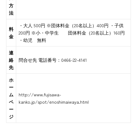
方
法
・大人 500円 ※団体料金（20名以上）400円 ・子供
料
200円 ※小・中学生 団体料金（20名以上）160円
金
・幼児 無料
連
絡
問合せ先 電話番号：0466-22-4141
先
ホ
ー
ム
http://www.fujisawa-
ペ
kanko.jp/spot/enoshimaiwaya.html
ー
ジ