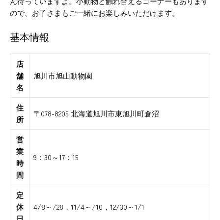
ん待っていますよ。小動物と触れ合えるコーナーもあります
ので、お子さまもご一緒にお楽しみいただけます。
基本情報
店
舗
旭川市旭山動物園
名
住
〒078-8205 北海道旭川市東旭川町倉沼
所
営
業
9：30～17：15
時
間
定
休
4/8～/28，11/4～/10，12/30～1/1
日