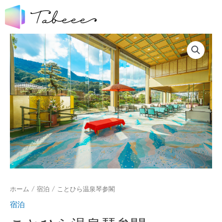
ホーム
/
宿泊
/ ことひら温泉琴参閣
宿泊